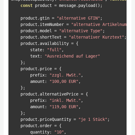
const
 product 
=
 message
.
payload
();
    product
.
gtin 
=
"alternative GTIN"
;
    product
.
itemNumber 
=
"alternative Artikelnummer
    product
.
model 
=
"alternative Type"
;
    product
.
shortText 
=
"alternativer Kurztext"
;
    product
.
availability 
=
{
        state
:
"full"
,
        text
:
"Ausreichend auf Lager"
};
    product
.
price 
=
{
        prefix
:
"zzgl. MwSt."
,
        amount
:
"100,00 EUR"
,
};
    product
.
alternativePrice 
=
{
        prefix
:
"inkl. MwSt."
,
        amount
:
"119,00 EUR"
,
};
    product
.
priceQuantity 
=
"je 1 Stück"
;
    product
.
order 
=
{
        quantity
:
"10"
,