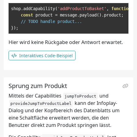
shop
.
addCapability
(
'addProductToBasket'
,
function
(
const
 product 
=
 message
.
payload
().
product
;
// TODO handle product...
});
Hier wird keine Rückgabe oder Antwort erwartet.
Interaktives Code-Beispiel
Sprung zum Produkt
Mittels der Capabilities
und
jumpToProduct
kann der Infoplay-
provideJumpToProductLabel
Dialog und der Kopfbereich des Datenblatts um
eine Schaltfläche erweitert werden, die den
Benutzer direkt zum Produkt springen lässt.