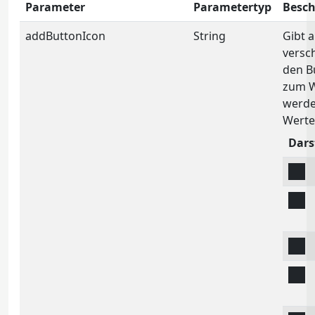
Parameter
Parametertyp
Besch
addButtonIcon
String
Gibt a
versc
den B
zum W
werde
Werte
Dars