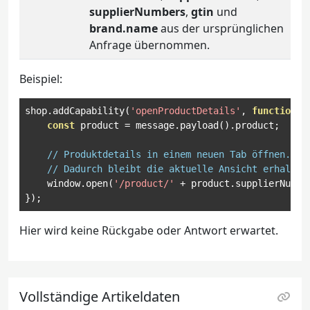
supplierNumbers
,
gtin
und
brand.name
aus der ursprünglichen
Anfrage übernommen.
Beispiel:
shop
.
addCapability
(
'openProductDetails'
,
function
(
const
 product 
=
 message
.
payload
().
product
;
// Produktdetails in einem neuen Tab öffnen...
// Dadurch bleibt die aktuelle Ansicht erhalten
    window
.
open
(
'/product/'
+
 product
.
supplierNumbe
});
Hier wird keine Rückgabe oder Antwort erwartet.
Vollständige Artikeldaten