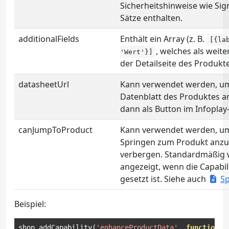
Sicherheitshinweise wie Sig
Sätze enthalten.
additionalFields
Enthält ein Array (z. B.
[{la
, welches als weit
'Wert'}]
der Detailseite des Produkte
datasheetUrl
Kann verwendet werden, um
Datenblatt des Produktes a
dann als Button im Infoplay
canJumpToProduct
Kann verwendet werden, u
Springen zum Produkt anzu
verbergen. Standardmäßig w
angezeigt, wenn die Capabil
gesetzt ist. Siehe auch
S
Beispiel:
shop
.
addCapability
(
'enhanceProductData'
,
function
(