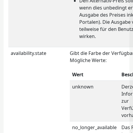
Den Alternativ-Preis so
wenn dies unbedingt erfo
Ausgabe des Preises ink
Portalen). Die Ausgabe 
teilweise für den Benut
wirken.
availability.state
Gibt die Farbe der Verfügba
Mögliche Werte:
Wert
Besc
unknown
Derze
Info
zur
Verf
vorh
no_longer_available
Das 