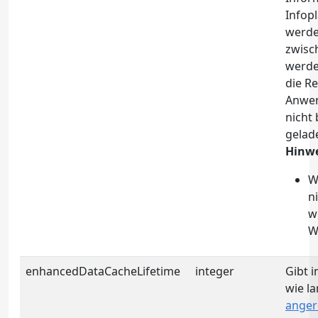
Infop
werde
zwisc
werde
die Re
Anwen
nicht
gelad
Hinwe
W
n
w
W
enhancedDataCacheLifetime
integer
Gibt i
wie l
anger