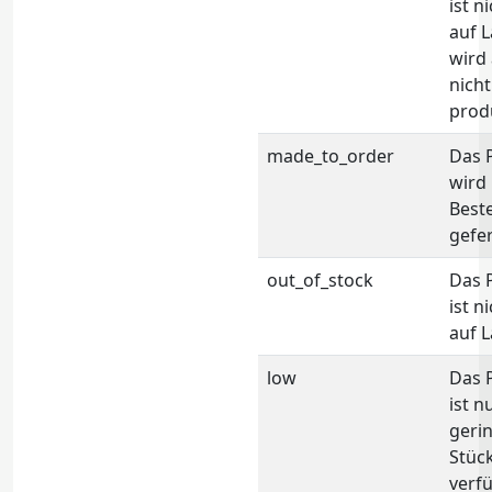
ist n
auf 
wird
nich
produ
made_to_order
Das 
wird 
Best
gefer
out_of_stock
Das 
ist n
auf L
low
Das 
ist n
geri
Stüc
verfü