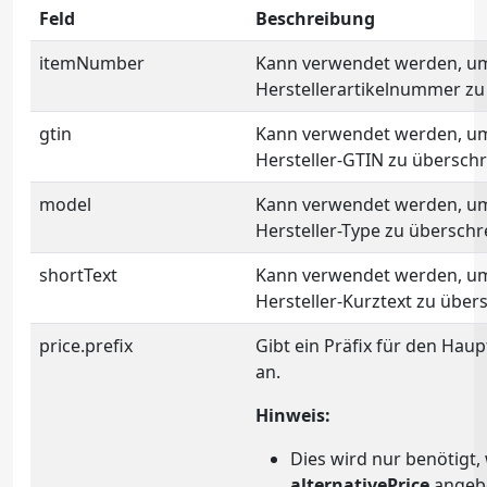
Feld
Beschreibung
itemNumber
Kann verwendet werden, um
Herstellerartikelnummer zu
gtin
Kann verwendet werden, um
Hersteller-GTIN zu überschr
model
Kann verwendet werden, um
Hersteller-Type zu überschr
shortText
Kann verwendet werden, u
Hersteller-Kurztext zu über
price.prefix
Gibt ein Präfix für den Haupt
an.
Hinweis:
Dies wird nur benötigt,
alternativePrice
angebe