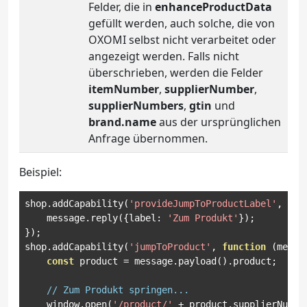
Felder, die in
enhanceProductData
gefüllt werden, auch solche, die von
OXOMI selbst nicht verarbeitet oder
angezeigt werden. Falls nicht
überschrieben, werden die Felder
itemNumber
,
supplierNumber
,
supplierNumbers
,
gtin
und
brand.name
aus der ursprünglichen
Anfrage übernommen.
Beispiel:
shop
.
addCapability
(
'provideJumpToProductLabel'
,
fun
    message
.
reply
({
label
:
'Zum Produkt'
});
});
shop
.
addCapability
(
'jumpToProduct'
,
function
(
messa
const
 product 
=
 message
.
payload
().
product
;
// Zum Produkt springen...
    window
.
open
(
'/product/'
+
 product
.
supplierNumbe