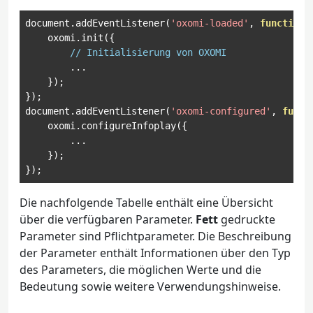
document
.
addEventListener
(
'oxomi-loaded'
,
function
 
    oxomi
.
init
({
// Initialisierung von OXOMI
...
});
});
document
.
addEventListener
(
'oxomi-configured'
,
funct
    oxomi
.
configureInfoplay
({
...
});
});
Die nachfolgende Tabelle enthält eine Übersicht
über die verfügbaren Parameter.
Fett
gedruckte
Parameter sind Pflichtparameter. Die Beschreibung
der Parameter enthält Informationen über den Typ
des Parameters, die möglichen Werte und die
Bedeutung sowie weitere Verwendungshinweise.