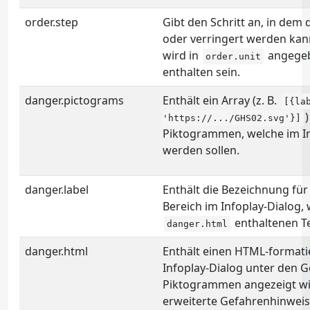
order.step
Gibt den Schritt an, in dem
oder verringert werden kan
wird in
angegebe
order.unit
enthalten sein.
danger.pictograms
Enthält ein Array (z. B.
[{la
'https://.../GHS02.svg'}]
Piktogrammen, welche im In
werden sollen.
danger.label
Enthält die Bezeichnung fü
Bereich im Infoplay-Dialog,
enthaltenen Te
danger.html
danger.html
Enthält einen HTML-formatie
Infoplay-Dialog unter den G
Piktogrammen angezeigt wi
erweiterte Gefahrenhinweis