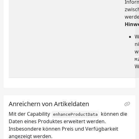
Infor
zwisc
werde
Hinwe
W
n
w
M
W
Anreichern von Artikeldaten
Mit der Capability
können die
enhanceProductData
Daten eines Produktes erweitert werden.
Insbesondere können Preis und Verfügbarkeit
angezeigt werden.