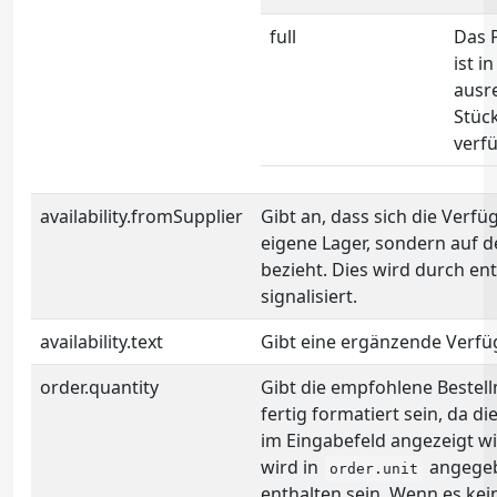
full
Das 
ist in
ausr
Stüc
verfü
availability.fromSupplier
Gibt an, dass sich die Verfü
eigene Lager, sondern auf de
bezieht. Dies wird durch e
signalisiert.
availability.text
Gibt eine ergänzende Verfü
order.quantity
Gibt die empfohlene Bestell
fertig formatiert sein, da 
im Eingabefeld angezeigt w
wird in
angegebe
order.unit
enthalten sein. Wenn es ke