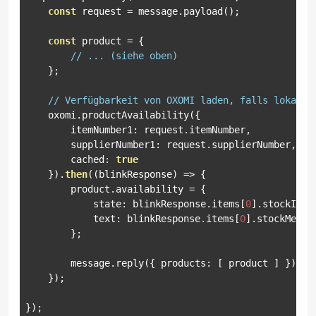
const
 request 
=
 message
.
payload
();
const
 product 
=
{
// ... (siehe oben)
};
// Verfügbarkeit von OXOMI laden, falls lokal k
    oxomi
.
productAvailability
({
        itemNumber1
:
 request
.
itemNumber
,
        supplierNumber1
:
 request
.
supplierNumber
,
        cached
:
true
}).
then
((
blinkResponse
)
=>
{
        product
.
availability 
=
{
            state
:
 blinkResponse
.
items
[
0
].
stockIndi
            text
:
 blinkResponse
.
items
[
0
].
stockMessag
};
        message
.
reply
({
 products
:
[
 product 
]
});
});
});