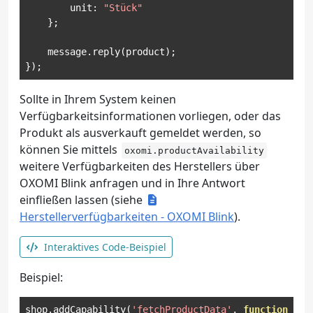
        unit
:
"Stück"
};
    message
.
reply
(
product
);
});
Sollte in Ihrem System keinen
Verfügbarkeitsinformationen vorliegen, oder das
Produkt als ausverkauft gemeldet werden, so
können Sie mittels
oxomi.productAvailability
weitere Verfügbarkeiten des Herstellers über
OXOMI Blink anfragen und in Ihre Antwort
einfließen lassen (siehe
Herstellerverfügbarkeiten - OXOMI Blink
).
Interaktives Code-Beispiel
Beispiel:
shop
.
addCapability
(
'fetchProductData'
,
function
(
me