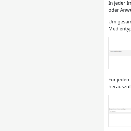
In jeder I
oder Anwe
Um gesamt
Medienty
Für jeden
herauszufi