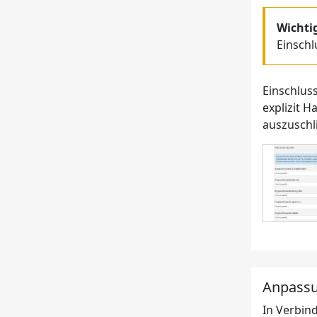
Wichti
Einschl
Einschlus
explizit 
auszuschl
Anpass
In Verbin