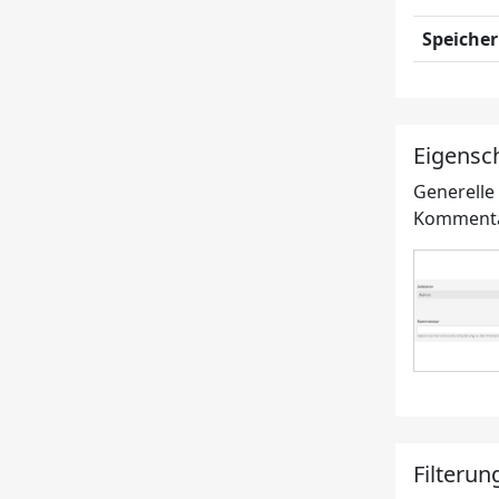
Speiche
Eigensc
Generelle
Kommentar
Filterun