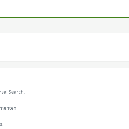
rsal Search.
umenten.
s.