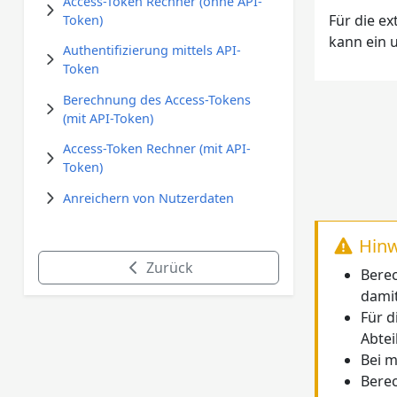
Access-Token Rechner (ohne API-
Für die e
Token)
kann ein 
Authentifizierung mittels API-
Token
Berechnung des Access-Tokens
(mit API-Token)
Access-Token Rechner (mit API-
Token)
Anreichern von Nutzerdaten
Hinw
Zurück
Berec
damit
Für d
Abtei
Bei m
Berec