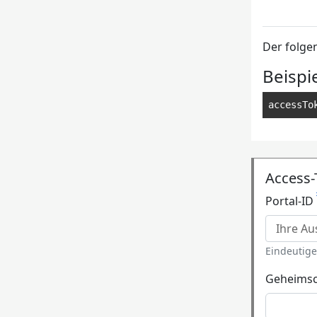
Der folge
Beispi
accessTo
Access-
Portal-ID
Eindeutig
Geheimsc