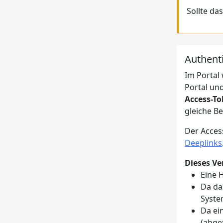
Sollte da
Authenti
Im Portal
Portal un
Access-T
gleiche B
Der Access
Deeplinks
Dieses Ver
Eine 
Da da
Syst
Da ei
(abge