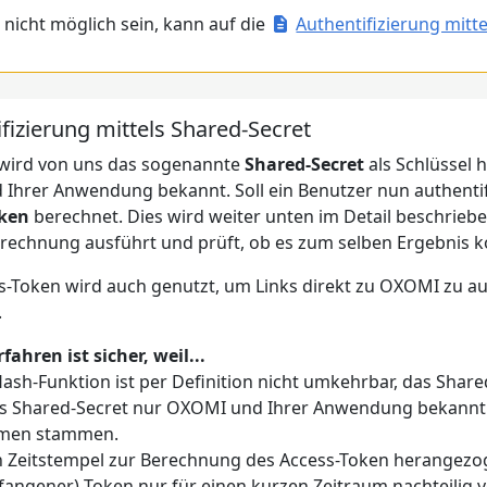
s nicht möglich sein, kann auf die
Authentifizierung mitt
fizierung mittels Shared-Secret
 wird von uns das sogenannte
Shared-Secret
als Schlüssel h
d Ihrer Anwendung bekannt. Soll ein Benutzer nun authentif
oken
berechnet. Dies wird weiter unten im Detail beschriebe
erechnung ausführt und prüft, ob es zum selben Ergebnis 
-Token wird auch genutzt, um Links direkt zu OXOMI zu auth
.
fahren ist sicher, weil...
Hash-Funktion ist per Definition nicht umkehrbar, das Shar
s Shared-Secret nur OXOMI und Ihrer Anwendung bekannt si
emen stammen.
n Zeitstempel zur Berechnung des Access-Token herangezog
fangener) Token nur für einen kurzen Zeitraum nachteilig