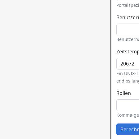
Portalspez
Benutze
Benutzerna
Zeitstem
Ein UNIX-
endlos la
Rollen
Komma-getr
Berech