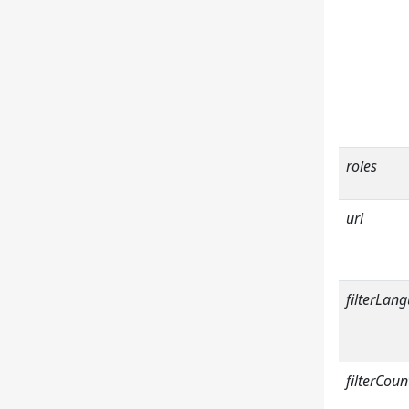
roles
uri
filterLan
filterCoun