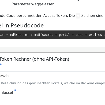
Parameter weggelassen.
nde Code berechnet den Access-Token. Die
Zeichen sind 
+
el in Pseudocode
ken 
=
 md5
(
secret 
+
 md5
(
secret 
+
 portal 
+
 user 
+
 expires 
Token Rechner (ohne API-Token)
e Bezeichnung des gewünschten Portals, welche im Backend eing
hlüssel