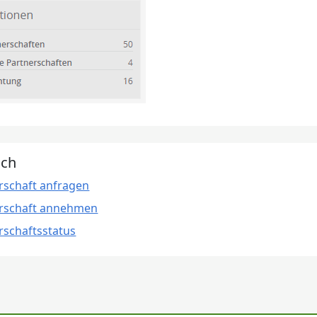
uch
rschaft anfragen
rschaft annehmen
rschaftsstatus