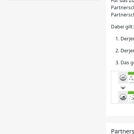
Für das Z
Partnersc
Partnersc
Dabei gilt:
Derje
Derje
Das g
Partners